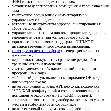
ФИО и частичная видимость этапов;
механизмы делегирования, замещения и переназначения
задач;
контекстное обсуждение с комментариями и
управлением их видимостью;
встроенные инструменты опросов, анкетирования и
сбора резолюций;
управление жизненным циклом: продление, досрочное
завершение, отзыв, запуск повторного круга;
юридическая значимость: поддержка ЭЦП/КЭП,
штампов времени и протоколов визирования;
конструктор печатных форм
и генерация итоговых
документов;
версионность документов, сравнение редакций и
хранение истории изменений;
система уведомлений, напоминаний и эскалации
просроченных задач;
мобильный доступ, включая сканирование QR-кодов
для быстрого входа;
интеграционные шлюзы: API, веб-хуки, поддержка
JSON/XML конфигураций и готовые коннекторы к
популярным экосистемам (1С, CRM, порталы);
аналитика и мониторинг: дашборды, отчеты по узким
местам и эффективности сотрудников;
полнотекстовый поиск, массовая обработка и